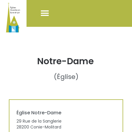
NOS ACTIONS
LISTE DES ÉGLISES
POUR VISITER LES ÉGLISES
Notre-Dame
(
Église
)
Église
Notre-Dame
29 Rue de la Sanglerie
28200
Conie-Molitard