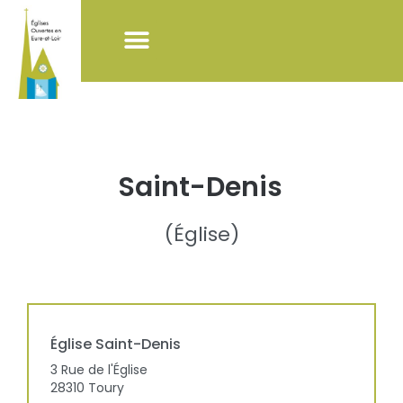
NOS ACTIONS
LISTE DES ÉGLISES
POUR VISITER LES ÉGLISES
Saint-Denis
(
Église
)
Église
Saint-Denis
3 Rue de l'Église
28310
Toury