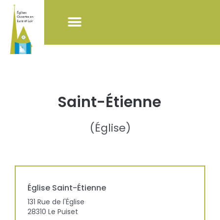
NOS ACTIONS
LISTE DES ÉGLISES
POUR VISITER LES ÉGLISES
Saint-Étienne
(
Église
)
Église
Saint-Étienne
131 Rue de l'Église
28310
Le Puiset