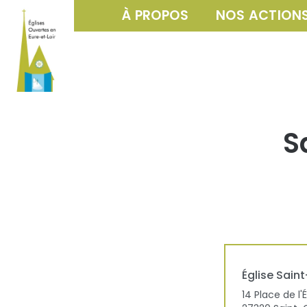
À PROPOS
NOS ACTION
S
Église
Saint
14 Place de l'É