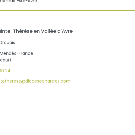
Germain-sur-Avre
ainte-Thérèse en Vallée d'Avre
Drouais
re Mendès-France
court
00 24
.stetherese@diocesechartres.com