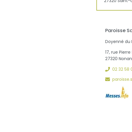
27320
Saint-
Paroisse S
Doyenné du 
17, rue Pier
27320 Nonan
02 32 58 
paroisse