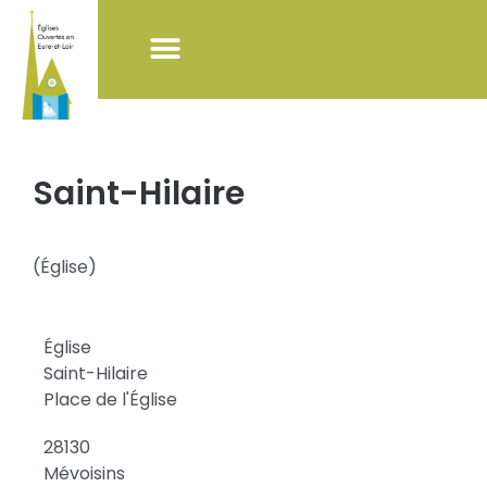
NOS ACTIONS
LISTE DES ÉGLISES
POUR VISITER LES ÉGLISES
Saint-Hilaire
(
Église
)
Église
Saint-Hilaire
Place de l'Église
28130
Mévoisins