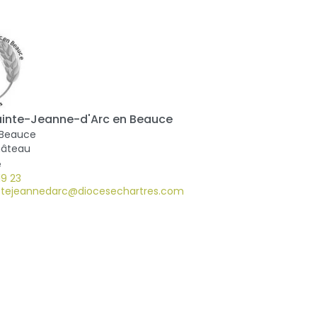
ainte-Jeanne-d'Arc en Beauce
 Beauce
hâteau
e
19 23
.stejeannedarc@diocesechartres.com