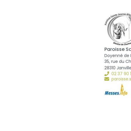
Paroisse S
Doyenné de
35, rue du C
28310 Janvill
02 37 90 
paroisse