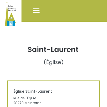
NOS ACTIONS
LISTE DES ÉGLISES
POUR VISITER LES ÉGLISES
Saint-Laurent
(
Église
)
Église
Saint-Laurent
Rue de l'Église
28270
Mainterne