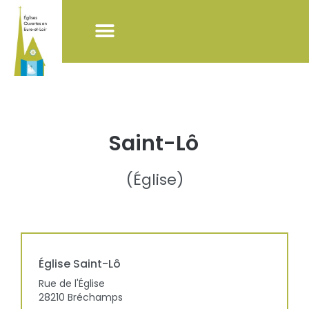
NOS ACTIONS
LISTE DES ÉGLISES
POUR VISITER LES ÉGLISES
Saint-Lô
(
Église
)
Église
Saint-Lô
Rue de l'Église
28210
Bréchamps