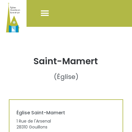
NOS ACTIONS
LISTE DES ÉGLISES
POUR VISITER LES ÉGLISES
Saint-Mamert
(
Église
)
Église
Saint-Mamert
1 Rue de l'Arsenal
28310
Gouillons