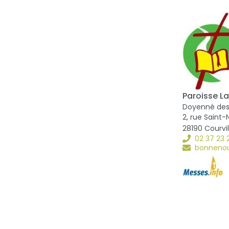
Paroisse La
Doyenné des
2, rue Saint-
28190 Courvi
02 37 23 
bonnenou