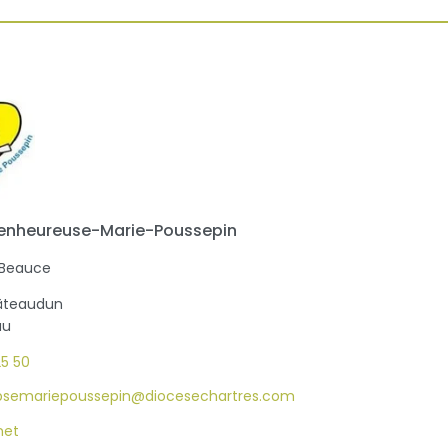
ienheureuse-Marie-Poussepin
 Beauce
hâteaudun
au
25 50
.bsemariepoussepin@diocesechartres.com
net