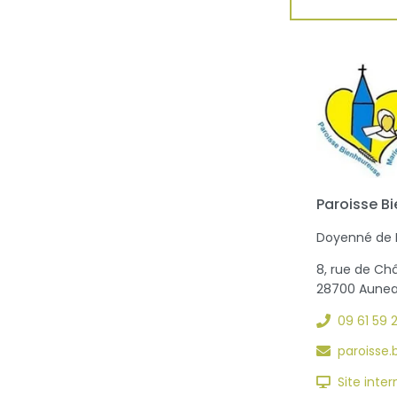
Paroisse B
Doyenné de
8, rue de C
28700 Aune
09 61 59 
paroisse
Site inter