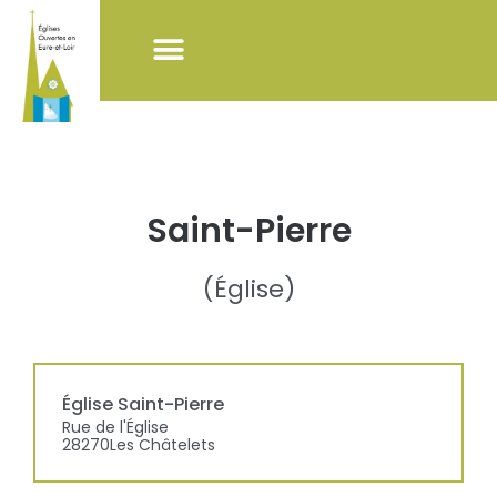
NOS ACTIONS
LISTE DES ÉGLISES
POUR VISITER LES ÉGLISES
Saint-Pierre
(
Église
)
Église
Saint-Pierre
Rue de l'Église
28270
Les Châtelets