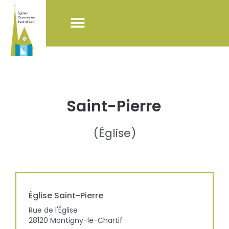
NOS ACTIONS
LISTE DES ÉGLISES
POUR VISITER LES ÉGLISES
Saint-Pierre
(
Église
)
Église
Saint-Pierre
Rue de l'Église
28120
Montigny-le-Chartif