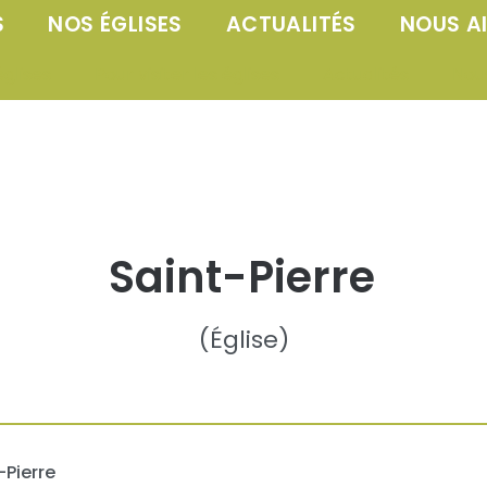
S
NOS ÉGLISES
ACTUALITÉS
NOUS A
églises
Pour visiter les églises
Actualités
Nou
Saint-Pierre
(
Église
)
-Pierre