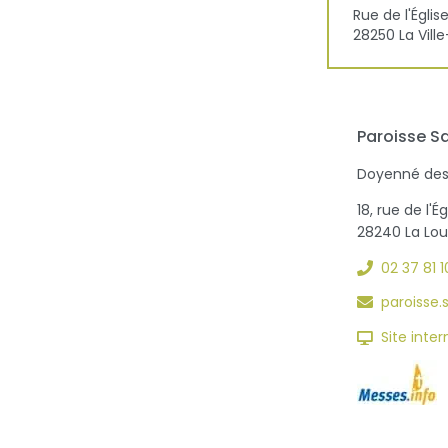
Rue de l'Églis
28250
La Vil
Paroisse S
Doyenné des
18, rue de l'Ég
28240 La Lo
02 37 81 10
paroisse
Site inter