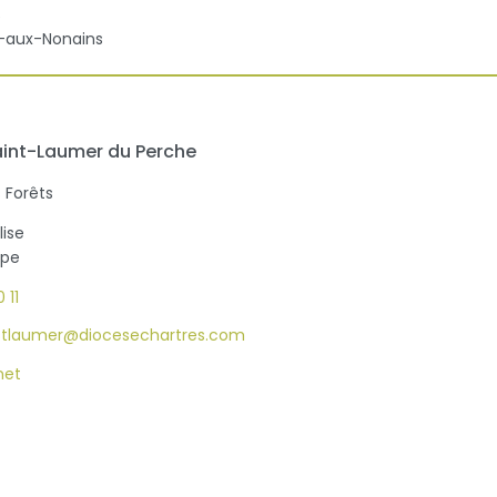
e
le-aux-Nonains
aint-Laumer du Perche
 Forêts
lise
upe
 11
.stlaumer@diocesechartres.com
net