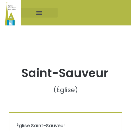
Liste des églises
Pour visiter les églises
Saint-Sauveur
(
Église
)
Église
Saint-Sauveur