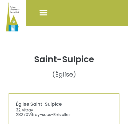
NOS ACTIONS
LISTE DES ÉGLISES
POUR VISITER LES ÉGLISES
Saint-Sulpice
(
Église
)
Église
Saint-Sulpice
32 Vitray
28270
Vitray-sous-Brézolles