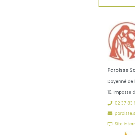
Paroisse S
Doyenné de la
10, impasse 
02 37 83 
paroisse
Site inter