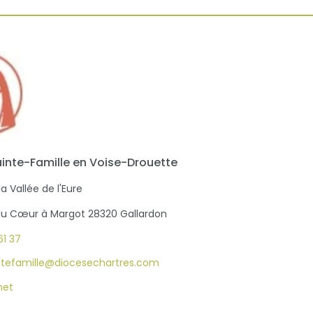
ainte-Famille en Voise-Drouette
 Vallée de l'Eure
du Cœur à Margot 28320 Gallardon
61 37
.stefamille@diocesechartres.com
net