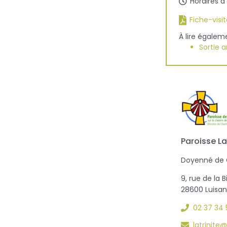
Horaires d
Fiche-visi
À lire égalem
Sortie 
Paroisse La
Doyenné de 
9, rue de la 
28600 Luisan
02 37 34 
latrinit