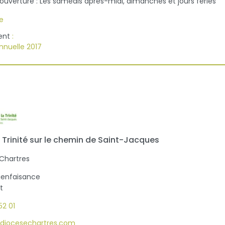
'ouverture : Les samedis après-midi, dimanches et jours fériés
te
ent
:
annuelle 2017
 Trinité sur le chemin de Saint-Jacques
Chartres
Bienfaisance
t
52 01
e@diocesechartres.com