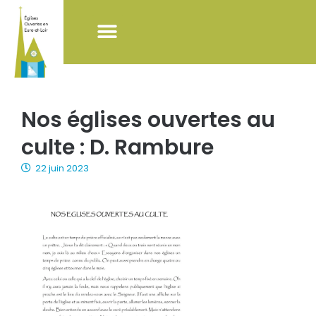
NOS ACTIONS
LISTE DES ÉGLISES
POUR VISITER LES ÉGLISES
Nos églises ouvertes au
culte : D. Rambure
22 juin 2023